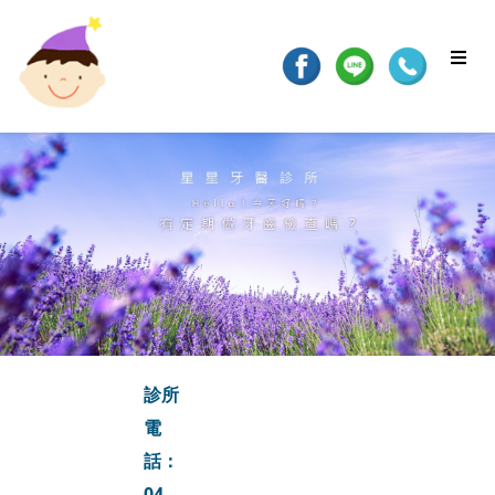
診所
電
話：
04