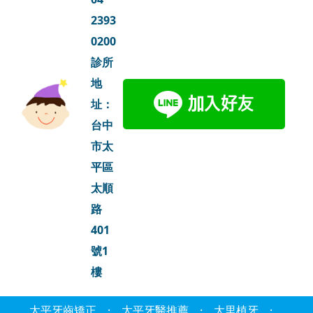
2393
0200
診所
地
址：
台中
市太
平區
太順
路
401
號1
樓
太平牙齒矯正
·
太平牙醫推薦
·
大里植牙
·