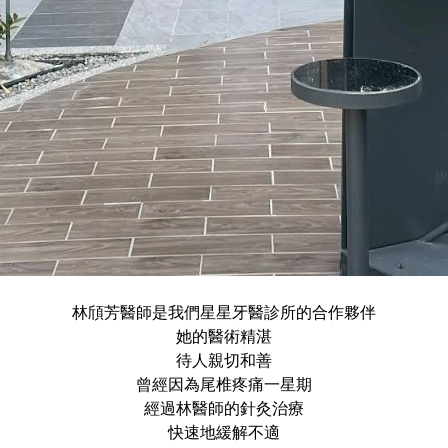
林頎芳醫師是我們星星牙醫診所的合作夥伴
她的醫術精湛
待人親切和善
曾經因為尾椎疼痛一星期
經過林醫師的針灸治療
快速地緩解不適