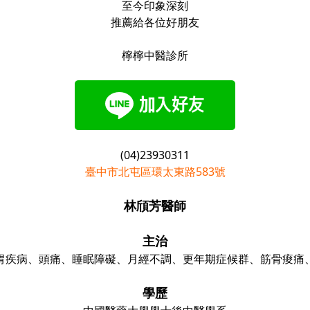
至今印象深刻
推薦給各位好朋友
檸檸中醫診所
(04)23930311
臺中市北屯區環太東路583號
林頎芳醫師
主治
胃疾病、頭痛、睡眠障礙、月經不調、更年期症候群、筋骨痠痛
學歷