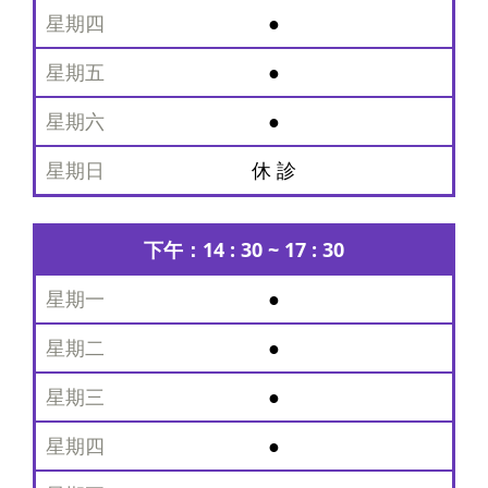
●
星
期
●
二
星
●
期
三
休 診
星
期
下午：14 : 30 ~ 17 : 30
四
星
●
期
五
●
星
●
期
六
●
星