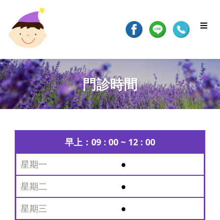
門診時間
門
早上：09 : 00 ~ 12 : 00
診
時
●
間
●
星
期
●
一