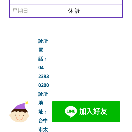
休 診
診所
電
話：
04
2393
0200
診所
地
址：
台中
市太