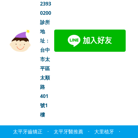
2393
0200
診所
地
址：
台中
市太
平區
太順
路
401
號1
樓
太平牙齒矯正
·
太平牙醫推薦
·
大里植牙
·