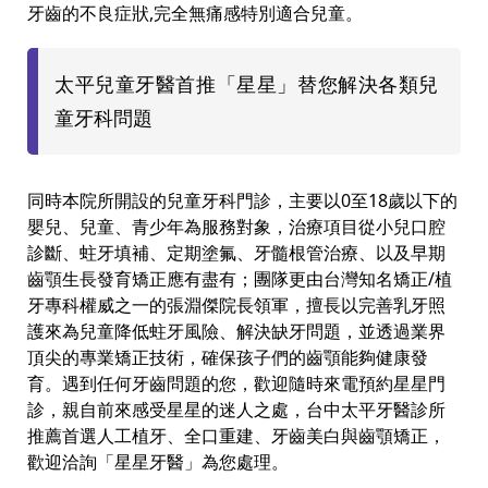
牙齒的不良症狀,完全無痛感特別適合兒童。
太平兒童牙醫首推「星星」替您解決各類兒
童牙科問題
同時本院所開設的兒童牙科門診，主要以0至18歲以下的
嬰兒、兒童、青少年為服務對象，治療項目從小兒口腔
診斷、蛀牙填補、定期塗氟、牙髓根管治療、以及早期
齒顎生長發育矯正應有盡有；團隊更由台灣知名矯正/植
牙專科權威之一的張淵傑院長領軍，擅長以完善乳牙照
護來為兒童降低蛀牙風險、解決缺牙問題，並透過業界
頂尖的專業矯正技術，確保孩子們的齒顎能夠健康發
育。遇到任何牙齒問題的您，歡迎隨時來電預約星星門
診，親自前來感受星星的迷人之處，台中太平牙醫診所
推薦首選人工植牙、全口重建、牙齒美白與齒顎矯正，
歡迎洽詢「星星牙醫」為您處理。